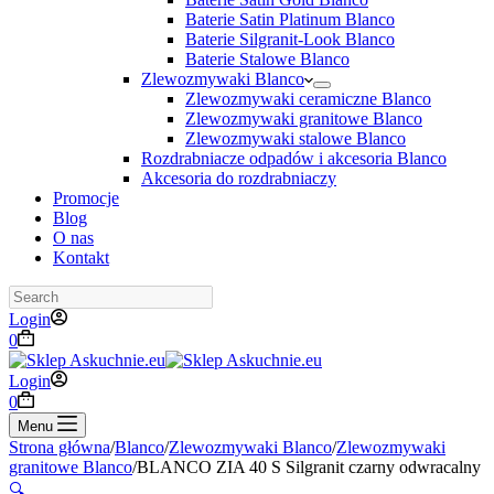
Baterie Satin Platinum Blanco
Baterie Silgranit-Look Blanco
Baterie Stalowe Blanco
Zlewozmywaki Blanco
Zlewozmywaki ceramiczne Blanco
Zlewozmywaki granitowe Blanco
Zlewozmywaki stalowe Blanco
Rozdrabniacze odpadów i akcesoria Blanco
Akcesoria do rozdrabniaczy
Promocje
Blog
O nas
Kontakt
Search
Login
Koszyk
0
Login
Koszyk
0
Menu
Strona główna
/
Blanco
/
Zlewozmywaki Blanco
/
Zlewozmywaki
granitowe Blanco
/
BLANCO ZIA 40 S Silgranit czarny odwracalny
🔍