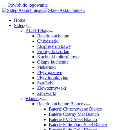
← Powrót do logowania
Home
Sklep
AGD Teka
Baterie kuchenne
Chłodziarki
Ekspresy do kawy
Fronty do szuflad
Kuchenki mikrofalowe
Okapy kuchenne
Piekarniki
Płyty gazowe
Płyty indukcyjne
Szuflady
Zlewozmywaki
Zmywarki
Blanco
Baterie kuchenne Blanco
Baterie Chromowane Blanco
Baterie Czarny Mat Blanco
Baterie PVD Steel Blanco
Baterie Satin Dark Steel Blanco
Baterie Satin Gold Blanco