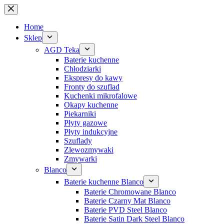
Przejdź
do
treści
Home
Sklep
AGD Teka
Baterie kuchenne
Chłodziarki
Ekspresy do kawy
Fronty do szuflad
Kuchenki mikrofalowe
Okapy kuchenne
Piekarniki
Płyty gazowe
Płyty indukcyjne
Szuflady
Zlewozmywaki
Zmywarki
Blanco
Baterie kuchenne Blanco
Baterie Chromowane Blanco
Baterie Czarny Mat Blanco
Baterie PVD Steel Blanco
Baterie Satin Dark Steel Blanco