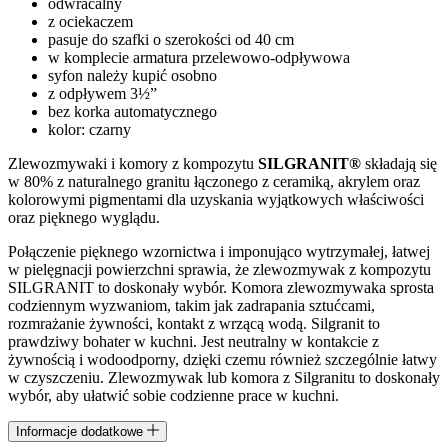
odwracalny
z ociekaczem
pasuje do szafki o szerokości od 40 cm
w komplecie armatura przelewowo-odpływowa
syfon należy kupić osobno
z odpływem 3½”
bez korka automatycznego
kolor: czarny
Zlewozmywaki i komory z kompozytu
SILGRANIT®
składają się
w 80% z naturalnego granitu łączonego z ceramiką, akrylem oraz
kolorowymi pigmentami dla uzyskania wyjątkowych właściwości
oraz pięknego wyglądu.
Połączenie pięknego wzornictwa i imponująco wytrzymałej, łatwej
w pielęgnacji powierzchni sprawia, że zlewozmywak z kompozytu
SILGRANIT to doskonały wybór. Komora zlewozmywaka sprosta
codziennym wyzwaniom, takim jak zadrapania sztućcami,
rozmrażanie żywności, kontakt z wrzącą wodą. Silgranit to
prawdziwy bohater w kuchni. Jest neutralny w kontakcie z
żywnością i wodoodporny, dzięki czemu również szczególnie łatwy
w czyszczeniu. Zlewozmywak lub komora z Silgranitu to doskonały
wybór, aby ułatwić sobie codzienne prace w kuchni.
Informacje dodatkowe