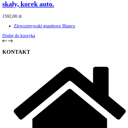
skały, korek auto.
1592,00
zł
Zlewozmywaki granitowe Blanco
Dodaj do koszyka
KONTAKT