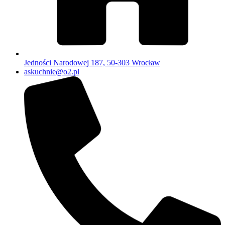
Jedności Narodowej 187, 50-303 Wrocław
askuchnie@o2.pl