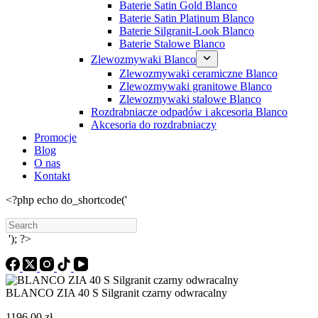
Baterie Satin Gold Blanco
Baterie Satin Platinum Blanco
Baterie Silgranit-Look Blanco
Baterie Stalowe Blanco
Zlewozmywaki Blanco
Zlewozmywaki ceramiczne Blanco
Zlewozmywaki granitowe Blanco
Zlewozmywaki stalowe Blanco
Rozdrabniacze odpadów i akcesoria Blanco
Akcesoria do rozdrabniaczy
Promocje
Blog
O nas
Kontakt
<?php echo do_shortcode('
Search
'); ?>
BLANCO ZIA 40 S Silgranit czarny odwracalny
1196,00
zł