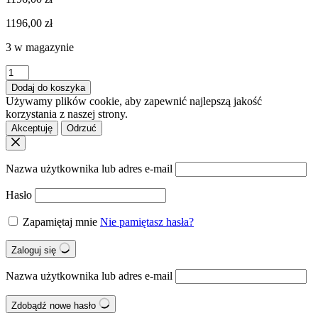
1196,00
zł
3 w magazynie
ilość
BLANCO
Dodaj do koszyka
ZIA
Używamy plików cookie, aby zapewnić najlepszą jakość
40
korzystania z naszej strony.
S
Akceptuję
Odrzuć
Silgranit
czarny
odwracalny
Nazwa użytkownika lub adres e-mail
Hasło
Zapamiętaj mnie
Nie pamiętasz hasła?
Zaloguj się
Nazwa użytkownika lub adres e-mail
Zdobądź nowe hasło