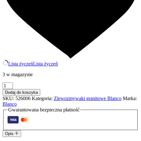
Lista życzeń
Lista życzeń
3 w magazynie
ilość
BLANCO
Dodaj do koszyka
ZIA
SKU:
526006
Kategoria:
Zlewozmywaki granitowe Blanco
Marka:
40
Blanco
S
Gwarantowana bezpieczna płatność
Silgranit
czarny
odwracalny
Opis