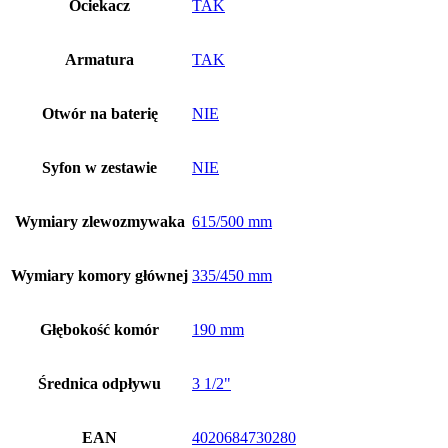
Ociekacz
TAK
Armatura
TAK
Otwór na baterię
NIE
Syfon w zestawie
NIE
Wymiary zlewozmywaka
615/500 mm
Wymiary komory głównej
335/450 mm
Głębokość komór
190 mm
Średnica odpływu
3 1/2"
EAN
4020684730280