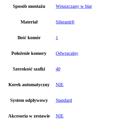
Sposób montażu
Wpuszczany w blat
Materiał
Silgranit®
Ilość komór
1
Położenie komory
Odwracalny
Szerokość szafki
40
Korek automatyczny
NIE
System odpływowy
Standard
Akcesoria w zestawie
NIE