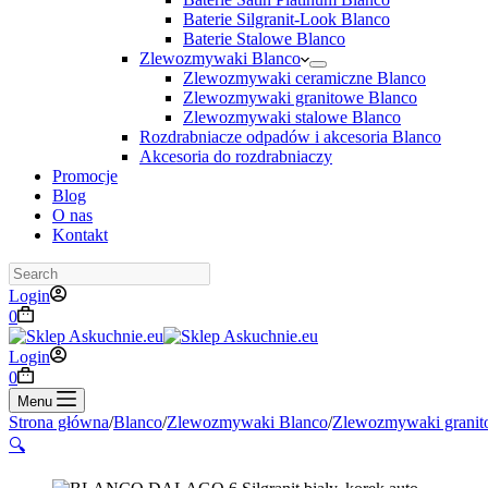
Baterie Silgranit-Look Blanco
Baterie Stalowe Blanco
Zlewozmywaki Blanco
Zlewozmywaki ceramiczne Blanco
Zlewozmywaki granitowe Blanco
Zlewozmywaki stalowe Blanco
Rozdrabniacze odpadów i akcesoria Blanco
Akcesoria do rozdrabniaczy
Promocje
Blog
O nas
Kontakt
Search
Login
Koszyk
0
Login
Koszyk
0
Menu
Strona główna
/
Blanco
/
Zlewozmywaki Blanco
/
Zlewozmywaki granit
🔍