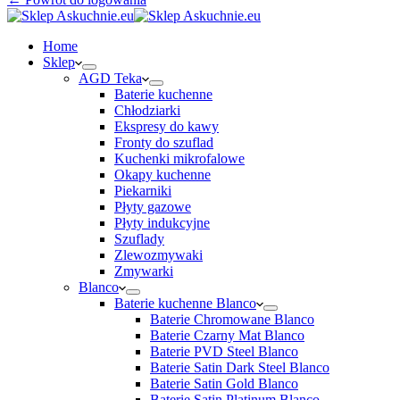
Home
Sklep
AGD Teka
Baterie kuchenne
Chłodziarki
Ekspresy do kawy
Fronty do szuflad
Kuchenki mikrofalowe
Okapy kuchenne
Piekarniki
Płyty gazowe
Płyty indukcyjne
Szuflady
Zlewozmywaki
Zmywarki
Blanco
Baterie kuchenne Blanco
Baterie Chromowane Blanco
Baterie Czarny Mat Blanco
Baterie PVD Steel Blanco
Baterie Satin Dark Steel Blanco
Baterie Satin Gold Blanco
Baterie Satin Platinum Blanco