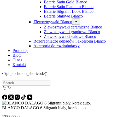
Baterie Satin Gold Blanco
Baterie Satin Platinum Blanco
Baterie Silgranit-Look Blanco
Baterie Stalowe Blanco
Zlewozmywaki Blanco
Zlewozmywaki ceramiczne Blanco
Zlewozmywaki granitowe Blanco
Zlewozmywaki stalowe Blanco
Rozdrabniacze odpadów i akcesoria Blanco
Akcesoria do rozdrabniaczy
Promocje
Blog
O nas
Kontakt
<?php echo do_shortcode('
Search
'); ?>
BLANCO DALAGO 6 Silgranit biały, korek auto.
1288,00
zł