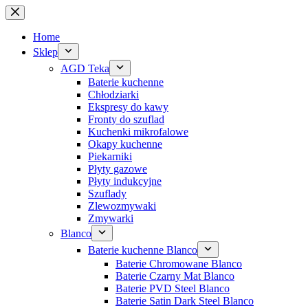
Przejdź
do
treści
Home
Sklep
AGD Teka
Baterie kuchenne
Chłodziarki
Ekspresy do kawy
Fronty do szuflad
Kuchenki mikrofalowe
Okapy kuchenne
Piekarniki
Płyty gazowe
Płyty indukcyjne
Szuflady
Zlewozmywaki
Zmywarki
Blanco
Baterie kuchenne Blanco
Baterie Chromowane Blanco
Baterie Czarny Mat Blanco
Baterie PVD Steel Blanco
Baterie Satin Dark Steel Blanco