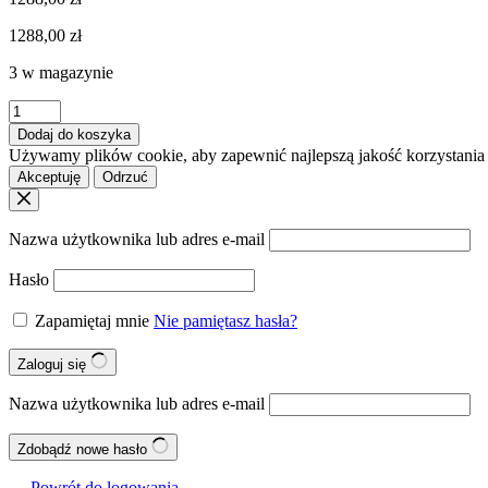
1288,00
zł
3 w magazynie
ilość
BLANCO
Dodaj do koszyka
DALAGO
Używamy plików cookie, aby zapewnić najlepszą jakość korzystania z
6
Akceptuję
Odrzuć
Silgranit
biały,
korek
Nazwa użytkownika lub adres e-mail
auto.
Hasło
Zapamiętaj mnie
Nie pamiętasz hasła?
Zaloguj się
Nazwa użytkownika lub adres e-mail
Zdobądź nowe hasło
← Powrót do logowania