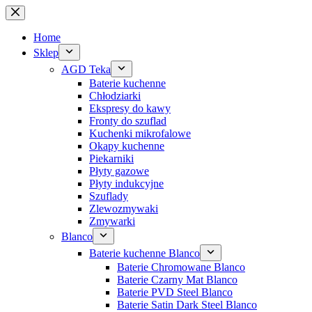
Przejdź
do
treści
Home
Sklep
AGD Teka
Baterie kuchenne
Chłodziarki
Ekspresy do kawy
Fronty do szuflad
Kuchenki mikrofalowe
Okapy kuchenne
Piekarniki
Płyty gazowe
Płyty indukcyjne
Szuflady
Zlewozmywaki
Zmywarki
Blanco
Baterie kuchenne Blanco
Baterie Chromowane Blanco
Baterie Czarny Mat Blanco
Baterie PVD Steel Blanco
Baterie Satin Dark Steel Blanco