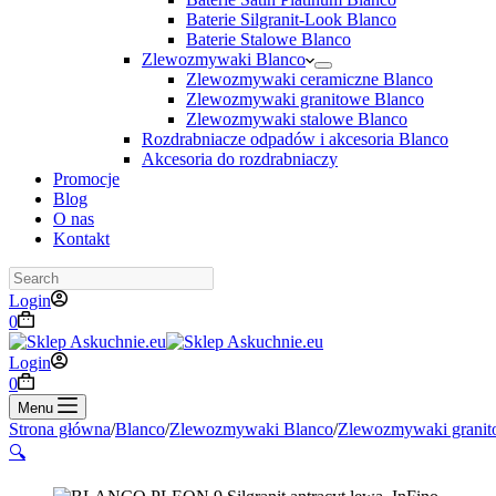
Baterie Silgranit-Look Blanco
Baterie Stalowe Blanco
Zlewozmywaki Blanco
Zlewozmywaki ceramiczne Blanco
Zlewozmywaki granitowe Blanco
Zlewozmywaki stalowe Blanco
Rozdrabniacze odpadów i akcesoria Blanco
Akcesoria do rozdrabniaczy
Promocje
Blog
O nas
Kontakt
Search
Login
Koszyk
0
Login
Koszyk
0
Menu
Strona główna
/
Blanco
/
Zlewozmywaki Blanco
/
Zlewozmywaki granit
🔍