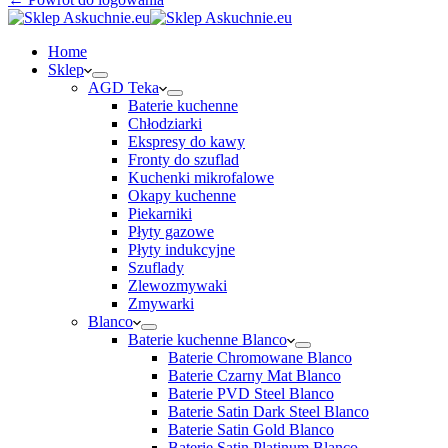
Home
Sklep
AGD Teka
Baterie kuchenne
Chłodziarki
Ekspresy do kawy
Fronty do szuflad
Kuchenki mikrofalowe
Okapy kuchenne
Piekarniki
Płyty gazowe
Płyty indukcyjne
Szuflady
Zlewozmywaki
Zmywarki
Blanco
Baterie kuchenne Blanco
Baterie Chromowane Blanco
Baterie Czarny Mat Blanco
Baterie PVD Steel Blanco
Baterie Satin Dark Steel Blanco
Baterie Satin Gold Blanco
Baterie Satin Platinum Blanco