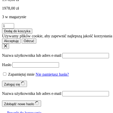
1978,00
zł
3 w magazynie
ilość
BLANCO
Dodaj do koszyka
PLEON
Używamy plików cookie, aby zapewnić najlepszą jakość korzystania z
9
Akceptuję
Odrzuć
Silgranit
antracyt
lewa,
Nazwa użytkownika lub adres e-mail
InFino
Hasło
Zapamiętaj mnie
Nie pamiętasz hasła?
Zaloguj się
Nazwa użytkownika lub adres e-mail
Zdobądź nowe hasło
← Powrót do logowania