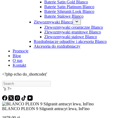
Baterie Satin Gold Blanco
Baterie Satin Platinum Blanco
Baterie Silgranit-Look Blanco
Baterie Stalowe Blanco
Zlewozmywaki Blanco
Zlewozmywaki ceramiczne Blanco
Zlewozmywaki granitowe Blanco
Zlewozmywaki stalowe Blanco
Rozdrabniacze odpadów i akcesoria Blanco
Akcesoria do rozdrabniaczy
Promocje
Blog
O nas
Kontakt
<?php echo do_shortcode('
Search
'); ?>
BLANCO PLEON 9 Silgranit antracyt lewa, InFino
1978,00
zł