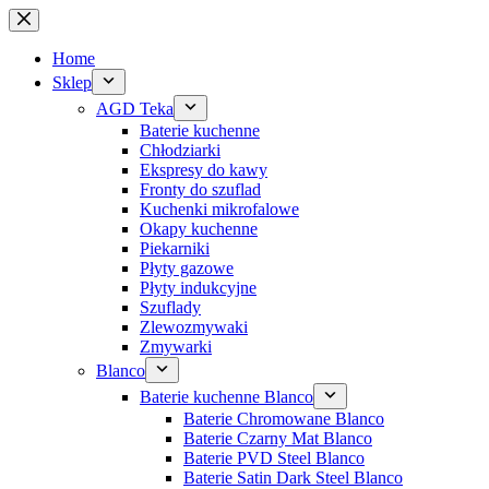
Przejdź
do
treści
Home
Sklep
AGD Teka
Baterie kuchenne
Chłodziarki
Ekspresy do kawy
Fronty do szuflad
Kuchenki mikrofalowe
Okapy kuchenne
Piekarniki
Płyty gazowe
Płyty indukcyjne
Szuflady
Zlewozmywaki
Zmywarki
Blanco
Baterie kuchenne Blanco
Baterie Chromowane Blanco
Baterie Czarny Mat Blanco
Baterie PVD Steel Blanco
Baterie Satin Dark Steel Blanco