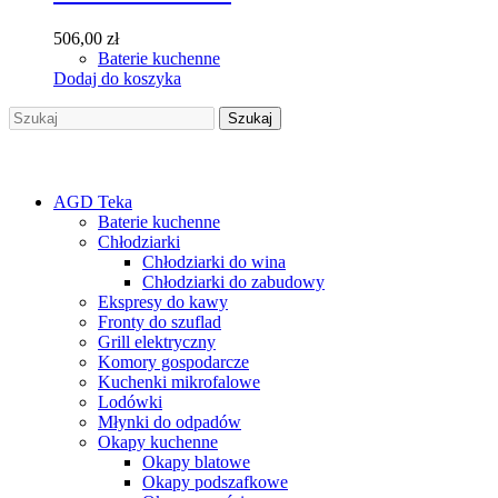
506,00
zł
Baterie kuchenne
Dodaj do koszyka
Szukaj
Szukaj
AGD Teka
Baterie kuchenne
Chłodziarki
Chłodziarki do wina
Chłodziarki do zabudowy
Ekspresy do kawy
Fronty do szuflad
Grill elektryczny
Komory gospodarcze
Kuchenki mikrofalowe
Lodówki
Młynki do odpadów
Okapy kuchenne
Okapy blatowe
Okapy podszafkowe