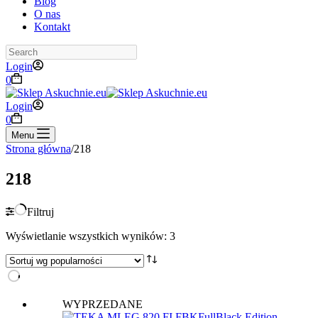
Blog
O nas
Kontakt
Search
Login
Koszyk
0
Login
Koszyk
0
Menu
Strona główna
/
218
218
Filtruj
Posortowane
Wyświetlanie wszystkich wyników: 3
według
popularności
WYPRZEDANE