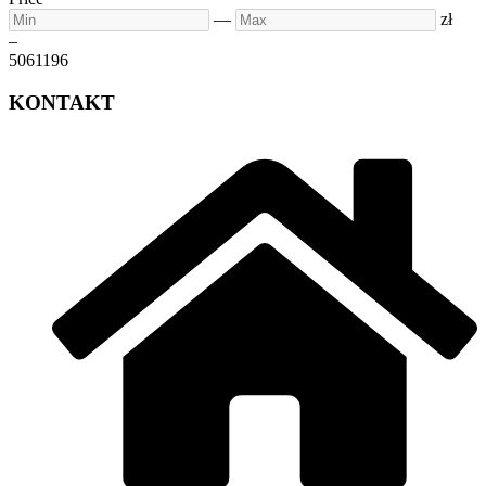
Min
Max
—
zł
–
506
1196
KONTAKT