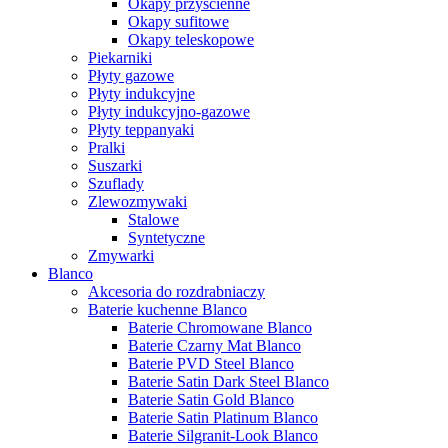
Okapy przyścienne
Okapy sufitowe
Okapy teleskopowe
Piekarniki
Płyty gazowe
Płyty indukcyjne
Płyty indukcyjno-gazowe
Płyty teppanyaki
Pralki
Suszarki
Szuflady
Zlewozmywaki
Stalowe
Syntetyczne
Zmywarki
Blanco
Akcesoria do rozdrabniaczy
Baterie kuchenne Blanco
Baterie Chromowane Blanco
Baterie Czarny Mat Blanco
Baterie PVD Steel Blanco
Baterie Satin Dark Steel Blanco
Baterie Satin Gold Blanco
Baterie Satin Platinum Blanco
Baterie Silgranit-Look Blanco