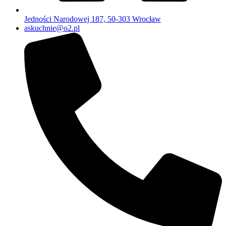
Jedności Narodowej 187, 50-303 Wrocław
askuchnie@o2.pl