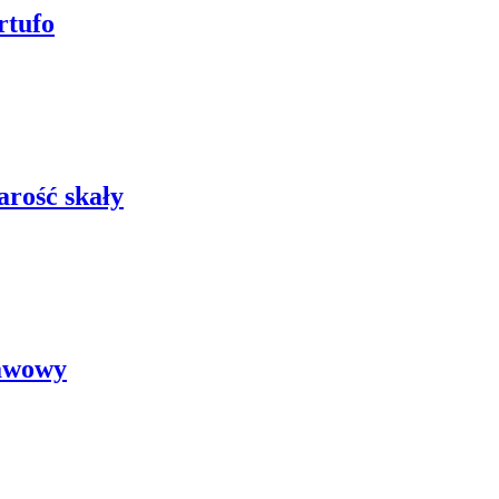
rtufo
rość skały
awowy