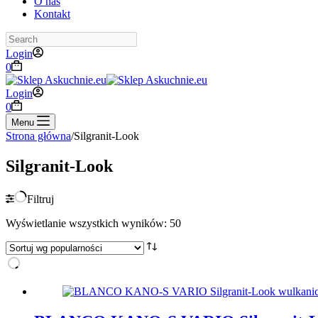
O nas
Kontakt
Search
Login
Koszyk
0
Login
Koszyk
0
Menu
Strona główna
/
Silgranit-Look
Silgranit-Look
Filtruj
Posortowane
Wyświetlanie wszystkich wyników: 50
według
popularności