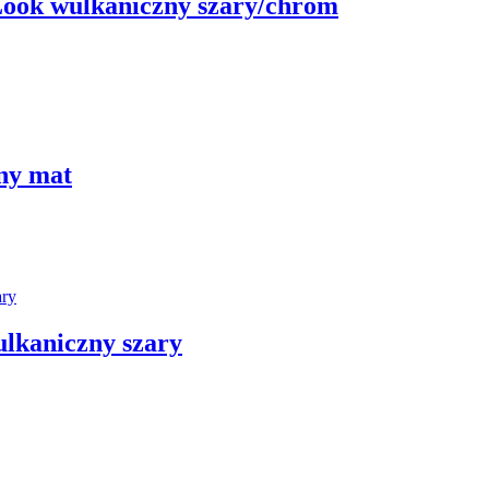
ok wulkaniczny szary/chrom
ny mat
lkaniczny szary