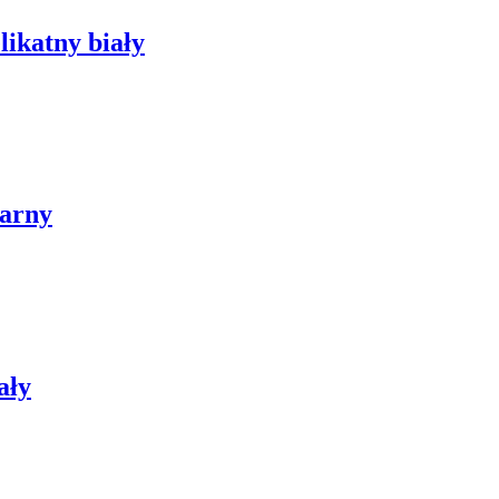
ikatny biały
arny
ały