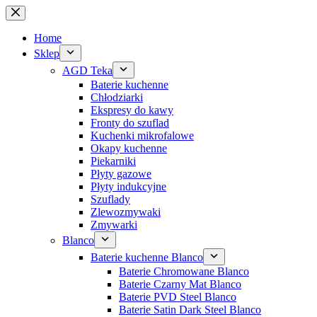
Przejdź
do
treści
Home
Sklep
AGD Teka
Baterie kuchenne
Chłodziarki
Ekspresy do kawy
Fronty do szuflad
Kuchenki mikrofalowe
Okapy kuchenne
Piekarniki
Płyty gazowe
Płyty indukcyjne
Szuflady
Zlewozmywaki
Zmywarki
Blanco
Baterie kuchenne Blanco
Baterie Chromowane Blanco
Baterie Czarny Mat Blanco
Baterie PVD Steel Blanco
Baterie Satin Dark Steel Blanco