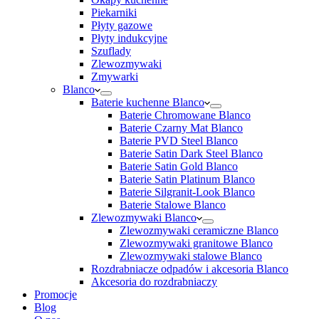
Piekarniki
Płyty gazowe
Płyty indukcyjne
Szuflady
Zlewozmywaki
Zmywarki
Blanco
Baterie kuchenne Blanco
Baterie Chromowane Blanco
Baterie Czarny Mat Blanco
Baterie PVD Steel Blanco
Baterie Satin Dark Steel Blanco
Baterie Satin Gold Blanco
Baterie Satin Platinum Blanco
Baterie Silgranit-Look Blanco
Baterie Stalowe Blanco
Zlewozmywaki Blanco
Zlewozmywaki ceramiczne Blanco
Zlewozmywaki granitowe Blanco
Zlewozmywaki stalowe Blanco
Rozdrabniacze odpadów i akcesoria Blanco
Akcesoria do rozdrabniaczy
Promocje
Blog