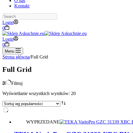
O nas
Kontakt
Search
Login
Koszyk
0
Login
Koszyk
0
Menu
Strona główna
/
Full Grid
Full Grid
Filtruj
Posortowane
Wyświetlanie wszystkich wyników: 20
według
popularności
WYPRZEDANE