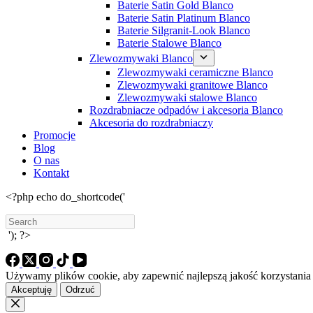
Baterie Satin Gold Blanco
Baterie Satin Platinum Blanco
Baterie Silgranit-Look Blanco
Baterie Stalowe Blanco
Zlewozmywaki Blanco
Zlewozmywaki ceramiczne Blanco
Zlewozmywaki granitowe Blanco
Zlewozmywaki stalowe Blanco
Rozdrabniacze odpadów i akcesoria Blanco
Akcesoria do rozdrabniaczy
Promocje
Blog
O nas
Kontakt
<?php echo do_shortcode('
Search
'); ?>
Używamy plików cookie, aby zapewnić najlepszą jakość korzystania z
Akceptuję
Odrzuć