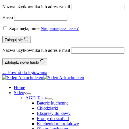
Nazwa użytkownika lub adres e-mail
Hasło
Zapamiętaj mnie
Nie pamiętasz hasła?
Zaloguj się
Nazwa użytkownika lub adres e-mail
Zdobądź nowe hasło
← Powrót do logowania
Home
Sklep
AGD Teka
Baterie kuchenne
Chłodziarki
Ekspresy do kawy
Fronty do szuflad
Kuchenki mikrofalowe
Okapy kuchenne