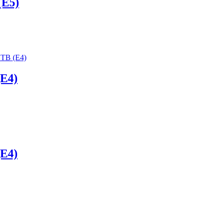
(E5)
E4)
E4)