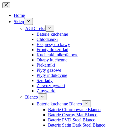
Przejdź
do
treści
Home
Sklep
AGD Teka
Baterie kuchenne
Chłodziarki
Ekspresy do kawy
Fronty do szuflad
Kuchenki mikrofalowe
Okapy kuchenne
Piekarniki
Płyty gazowe
Płyty indukcyjne
Szuflady
Zlewozmywaki
Zmywarki
Blanco
Baterie kuchenne Blanco
Baterie Chromowane Blanco
Baterie Czarny Mat Blanco
Baterie PVD Steel Blanco
Baterie Satin Dark Steel Blanco