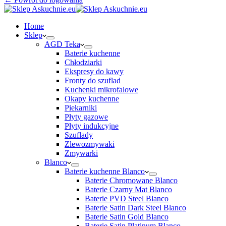
Home
Sklep
AGD Teka
Baterie kuchenne
Chłodziarki
Ekspresy do kawy
Fronty do szuflad
Kuchenki mikrofalowe
Okapy kuchenne
Piekarniki
Płyty gazowe
Płyty indukcyjne
Szuflady
Zlewozmywaki
Zmywarki
Blanco
Baterie kuchenne Blanco
Baterie Chromowane Blanco
Baterie Czarny Mat Blanco
Baterie PVD Steel Blanco
Baterie Satin Dark Steel Blanco
Baterie Satin Gold Blanco
Baterie Satin Platinum Blanco