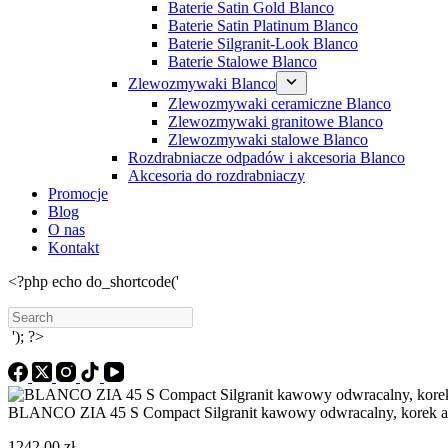
Baterie Satin Gold Blanco
Baterie Satin Platinum Blanco
Baterie Silgranit-Look Blanco
Baterie Stalowe Blanco
Zlewozmywaki Blanco
Zlewozmywaki ceramiczne Blanco
Zlewozmywaki granitowe Blanco
Zlewozmywaki stalowe Blanco
Rozdrabniacze odpadów i akcesoria Blanco
Akcesoria do rozdrabniaczy
Promocje
Blog
O nas
Kontakt
<?php echo do_shortcode('
Search
'); ?>
BLANCO ZIA 45 S Compact Silgranit kawowy odwracalny, korek a
1242,00
zł