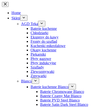
Przejdź
do
treści
Home
Sklep
AGD Teka
Baterie kuchenne
Chłodziarki
Ekspresy do kawy
Fronty do szuflad
Kuchenki mikrofalowe
Okapy kuchenne
Piekarniki
Płyty gazowe
Płyty indukcyjne
Szuflady
Zlewozmywaki
Zmywarki
Blanco
Baterie kuchenne Blanco
Baterie Chromowane Blanco
Baterie Czarny Mat Blanco
Baterie PVD Steel Blanco
Baterie Satin Dark Steel Blanco