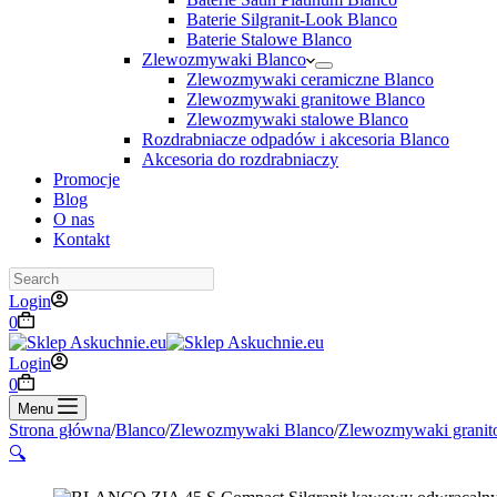
Baterie Silgranit-Look Blanco
Baterie Stalowe Blanco
Zlewozmywaki Blanco
Zlewozmywaki ceramiczne Blanco
Zlewozmywaki granitowe Blanco
Zlewozmywaki stalowe Blanco
Rozdrabniacze odpadów i akcesoria Blanco
Akcesoria do rozdrabniaczy
Promocje
Blog
O nas
Kontakt
Search
Login
Koszyk
0
Login
Koszyk
0
Menu
Strona główna
/
Blanco
/
Zlewozmywaki Blanco
/
Zlewozmywaki granit
🔍