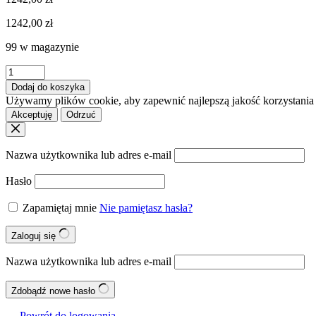
1242,00
zł
99 w magazynie
ilość
BLANCO
Dodaj do koszyka
ZIA
Używamy plików cookie, aby zapewnić najlepszą jakość korzystania z
45
Akceptuję
Odrzuć
S
Compact
Silgranit
Nazwa użytkownika lub adres e-mail
kawowy
odwracalny,
Hasło
korek
auto.
Zapamiętaj mnie
Nie pamiętasz hasła?
Zaloguj się
Nazwa użytkownika lub adres e-mail
Zdobądź nowe hasło
← Powrót do logowania