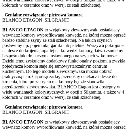
kolorach w ceramice oraz w wersji ze stali szlachetnej.
,
Genialne rozwiązanie: piętrowa komora
BLANCO ETAGON SILGRANIT
BLANCO ETAGON
to wyjątkowy zlewozmywak posiadający
wewnątrz komory wyprofilowaną krawędź, na której można oprzeć
bardzo stabilne szyny ze stali szlachetnej. Na takich szynach
postawimy np. pojemniki, garnki lub patelnie. Warzywa pokrojone
na desce do krojenia, opartej na krawędzi komory, łatwo zsuniemy
bezpośrednio do naczynia ustawionego na szynach w komorze.
Dzięki temu zyskujemy dodatkowy funkcjonalny poziom, a zwykła
pojedyncza komora staje się samowystarczalnym centrum
kuchennym. Do tego modelu zlewozmywaka można dobrać
praktyczną narożną odsączarkę, przenośny ociekacz i deskę do
krojenia, która po zakryciu nią komory będzie stanowiła
przedłużenie zlewozmywaka. BLANCO Etagon jest dostępny w
wielu wariantach kolorystycznych w opcji z Silgranitu, a także w 4
kolorach w ceramice oraz w wersji ze stali szlachetnej.
,
Genialne rozwiązanie: piętrowa komora
BLANCO ETAGON SILGRANIT
BLANCO ETAGON
to wyjątkowy zlewozmywak posiadający
wewnątrz komory wyprofilowaną krawędź, na której można oprzeć