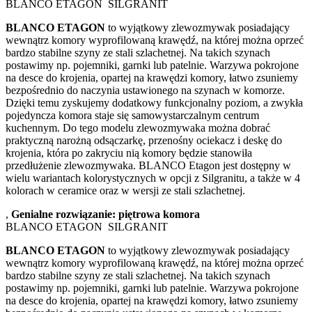
BLANCO ETAGON SILGRANIT
BLANCO ETAGON
to wyjątkowy zlewozmywak posiadający
wewnątrz komory wyprofilowaną krawędź, na której można oprzeć
bardzo stabilne szyny ze stali szlachetnej. Na takich szynach
postawimy np. pojemniki, garnki lub patelnie. Warzywa pokrojone
na desce do krojenia, opartej na krawędzi komory, łatwo zsuniemy
bezpośrednio do naczynia ustawionego na szynach w komorze.
Dzięki temu zyskujemy dodatkowy funkcjonalny poziom, a zwykła
pojedyncza komora staje się samowystarczalnym centrum
kuchennym. Do tego modelu zlewozmywaka można dobrać
praktyczną narożną odsączarkę, przenośny ociekacz i deskę do
krojenia, która po zakryciu nią komory będzie stanowiła
przedłużenie zlewozmywaka. BLANCO Etagon jest dostępny w
wielu wariantach kolorystycznych w opcji z Silgranitu, a także w 4
kolorach w ceramice oraz w wersji ze stali szlachetnej.
,
Genialne rozwiązanie: piętrowa komora
BLANCO ETAGON SILGRANIT
BLANCO ETAGON
to wyjątkowy zlewozmywak posiadający
wewnątrz komory wyprofilowaną krawędź, na której można oprzeć
bardzo stabilne szyny ze stali szlachetnej. Na takich szynach
postawimy np. pojemniki, garnki lub patelnie. Warzywa pokrojone
na desce do krojenia, opartej na krawędzi komory, łatwo zsuniemy