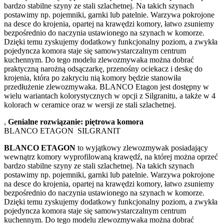
bardzo stabilne szyny ze stali szlachetnej. Na takich szynach
postawimy np. pojemniki, garnki lub patelnie. Warzywa pokrojone
na desce do krojenia, opartej na krawędzi komory, łatwo zsuniemy
bezpośrednio do naczynia ustawionego na szynach w komorze.
Dzięki temu zyskujemy dodatkowy funkcjonalny poziom, a zwykła
pojedyncza komora staje się samowystarczalnym centrum
kuchennym. Do tego modelu zlewozmywaka można dobrać
praktyczną narożną odsączarkę, przenośny ociekacz i deskę do
krojenia, która po zakryciu nią komory będzie stanowiła
przedłużenie zlewozmywaka. BLANCO Etagon jest dostępny w
wielu wariantach kolorystycznych w opcji z Silgranitu, a także w 4
kolorach w ceramice oraz w wersji ze stali szlachetnej.
,
Genialne rozwiązanie: piętrowa komora
BLANCO ETAGON SILGRANIT
BLANCO ETAGON
to wyjątkowy zlewozmywak posiadający
wewnątrz komory wyprofilowaną krawędź, na której można oprzeć
bardzo stabilne szyny ze stali szlachetnej. Na takich szynach
postawimy np. pojemniki, garnki lub patelnie. Warzywa pokrojone
na desce do krojenia, opartej na krawędzi komory, łatwo zsuniemy
bezpośrednio do naczynia ustawionego na szynach w komorze.
Dzięki temu zyskujemy dodatkowy funkcjonalny poziom, a zwykła
pojedyncza komora staje się samowystarczalnym centrum
kuchennym. Do tego modelu zlewozmywaka można dobrać