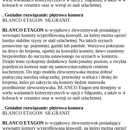
kolorach w ceramice oraz w wersji ze stali szlachetnej.
,
Genialne rozwiązanie: piętrowa komora
BLANCO ETAGON SILGRANIT
BLANCO ETAGON
to wyjątkowy zlewozmywak posiadający
wewnątrz komory wyprofilowaną krawędź, na której można oprzeć
bardzo stabilne szyny ze stali szlachetnej. Na takich szynach
postawimy np. pojemniki, garnki lub patelnie. Warzywa pokrojone
na desce do krojenia, opartej na krawędzi komory, łatwo zsuniemy
bezpośrednio do naczynia ustawionego na szynach w komorze.
Dzięki temu zyskujemy dodatkowy funkcjonalny poziom, a zwykła
pojedyncza komora staje się samowystarczalnym centrum
kuchennym. Do tego modelu zlewozmywaka można dobrać
praktyczną narożną odsączarkę, przenośny ociekacz i deskę do
krojenia, która po zakryciu nią komory będzie stanowiła
przedłużenie zlewozmywaka. BLANCO Etagon jest dostępny w
wielu wariantach kolorystycznych w opcji z Silgranitu, a także w 4
kolorach w ceramice oraz w wersji ze stali szlachetnej.
,
Genialne rozwiązanie: piętrowa komora
BLANCO ETAGON SILGRANIT
BLANCO ETAGON
to wyjątkowy zlewozmywak posiadający
wewnątrz komory wyprofilowaną krawędź, na której można oprzeć