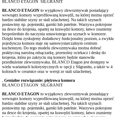
BLANCO ETAGON SILGRANIT
BLANCO ETAGON
to wyjątkowy zlewozmywak posiadający
wewnątrz komory wyprofilowaną krawędź, na której można oprzeć
bardzo stabilne szyny ze stali szlachetnej. Na takich szynach
postawimy np. pojemniki, garnki lub patelnie. Warzywa pokrojone
na desce do krojenia, opartej na krawędzi komory, łatwo zsuniemy
bezpośrednio do naczynia ustawionego na szynach w komorze.
Dzięki temu zyskujemy dodatkowy funkcjonalny poziom, a zwykła
pojedyncza komora staje się samowystarczalnym centrum
kuchennym. Do tego modelu zlewozmywaka można dobrać
praktyczną narożną odsączarkę, przenośny ociekacz i deskę do
krojenia, która po zakryciu nią komory będzie stanowiła
przedłużenie zlewozmywaka. BLANCO Etagon jest dostępny w
wielu wariantach kolorystycznych w opcji z Silgranitu, a także w 4
kolorach w ceramice oraz w wersji ze stali szlachetnej.
,
Genialne rozwiązanie: piętrowa komora
BLANCO ETAGON SILGRANIT
BLANCO ETAGON
to wyjątkowy zlewozmywak posiadający
wewnątrz komory wyprofilowaną krawędź, na której można oprzeć
bardzo stabilne szyny ze stali szlachetnej. Na takich szynach
postawimy np. pojemniki, garnki lub patelnie. Warzywa pokrojone
na desce do krojenia, opartej na krawędzi komory, łatwo zsuniemy