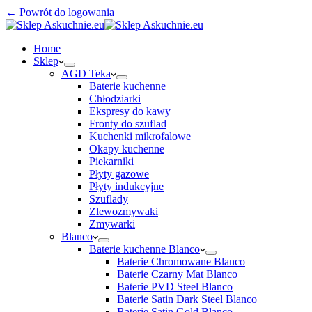
← Powrót do logowania
Home
Sklep
AGD Teka
Baterie kuchenne
Chłodziarki
Ekspresy do kawy
Fronty do szuflad
Kuchenki mikrofalowe
Okapy kuchenne
Piekarniki
Płyty gazowe
Płyty indukcyjne
Szuflady
Zlewozmywaki
Zmywarki
Blanco
Baterie kuchenne Blanco
Baterie Chromowane Blanco
Baterie Czarny Mat Blanco
Baterie PVD Steel Blanco
Baterie Satin Dark Steel Blanco
Baterie Satin Gold Blanco