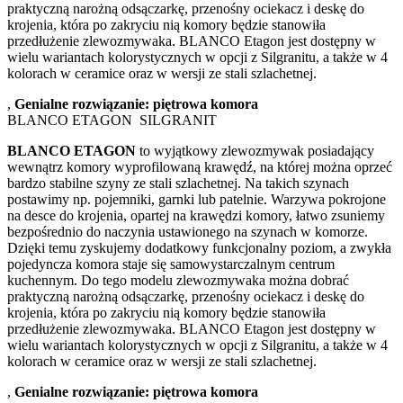
praktyczną narożną odsączarkę, przenośny ociekacz i deskę do
krojenia, która po zakryciu nią komory będzie stanowiła
przedłużenie zlewozmywaka. BLANCO Etagon jest dostępny w
wielu wariantach kolorystycznych w opcji z Silgranitu, a także w 4
kolorach w ceramice oraz w wersji ze stali szlachetnej.
,
Genialne rozwiązanie: piętrowa komora
BLANCO ETAGON SILGRANIT
BLANCO ETAGON
to wyjątkowy zlewozmywak posiadający
wewnątrz komory wyprofilowaną krawędź, na której można oprzeć
bardzo stabilne szyny ze stali szlachetnej. Na takich szynach
postawimy np. pojemniki, garnki lub patelnie. Warzywa pokrojone
na desce do krojenia, opartej na krawędzi komory, łatwo zsuniemy
bezpośrednio do naczynia ustawionego na szynach w komorze.
Dzięki temu zyskujemy dodatkowy funkcjonalny poziom, a zwykła
pojedyncza komora staje się samowystarczalnym centrum
kuchennym. Do tego modelu zlewozmywaka można dobrać
praktyczną narożną odsączarkę, przenośny ociekacz i deskę do
krojenia, która po zakryciu nią komory będzie stanowiła
przedłużenie zlewozmywaka. BLANCO Etagon jest dostępny w
wielu wariantach kolorystycznych w opcji z Silgranitu, a także w 4
kolorach w ceramice oraz w wersji ze stali szlachetnej.
,
Genialne rozwiązanie: piętrowa komora