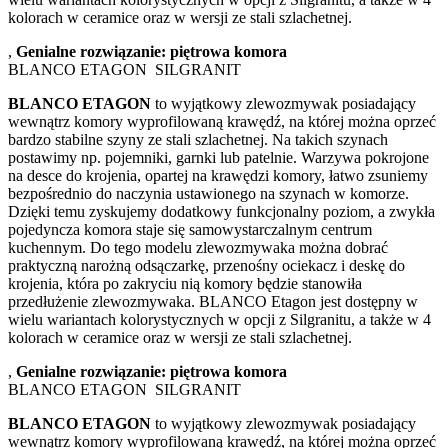
kolorach w ceramice oraz w wersji ze stali szlachetnej.
,
Genialne rozwiązanie: piętrowa komora
BLANCO ETAGON SILGRANIT
BLANCO ETAGON
to wyjątkowy zlewozmywak posiadający
wewnątrz komory wyprofilowaną krawędź, na której można oprzeć
bardzo stabilne szyny ze stali szlachetnej. Na takich szynach
postawimy np. pojemniki, garnki lub patelnie. Warzywa pokrojone
na desce do krojenia, opartej na krawędzi komory, łatwo zsuniemy
bezpośrednio do naczynia ustawionego na szynach w komorze.
Dzięki temu zyskujemy dodatkowy funkcjonalny poziom, a zwykła
pojedyncza komora staje się samowystarczalnym centrum
kuchennym. Do tego modelu zlewozmywaka można dobrać
praktyczną narożną odsączarkę, przenośny ociekacz i deskę do
krojenia, która po zakryciu nią komory będzie stanowiła
przedłużenie zlewozmywaka. BLANCO Etagon jest dostępny w
wielu wariantach kolorystycznych w opcji z Silgranitu, a także w 4
kolorach w ceramice oraz w wersji ze stali szlachetnej.
,
Genialne rozwiązanie: piętrowa komora
BLANCO ETAGON SILGRANIT
BLANCO ETAGON
to wyjątkowy zlewozmywak posiadający
wewnątrz komory wyprofilowaną krawędź, na której można oprzeć