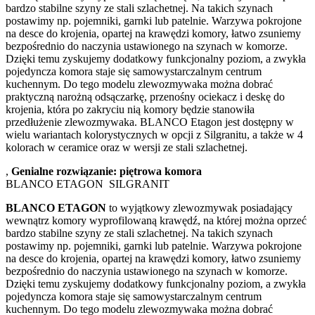
bardzo stabilne szyny ze stali szlachetnej. Na takich szynach
postawimy np. pojemniki, garnki lub patelnie. Warzywa pokrojone
na desce do krojenia, opartej na krawędzi komory, łatwo zsuniemy
bezpośrednio do naczynia ustawionego na szynach w komorze.
Dzięki temu zyskujemy dodatkowy funkcjonalny poziom, a zwykła
pojedyncza komora staje się samowystarczalnym centrum
kuchennym. Do tego modelu zlewozmywaka można dobrać
praktyczną narożną odsączarkę, przenośny ociekacz i deskę do
krojenia, która po zakryciu nią komory będzie stanowiła
przedłużenie zlewozmywaka. BLANCO Etagon jest dostępny w
wielu wariantach kolorystycznych w opcji z Silgranitu, a także w 4
kolorach w ceramice oraz w wersji ze stali szlachetnej.
,
Genialne rozwiązanie: piętrowa komora
BLANCO ETAGON SILGRANIT
BLANCO ETAGON
to wyjątkowy zlewozmywak posiadający
wewnątrz komory wyprofilowaną krawędź, na której można oprzeć
bardzo stabilne szyny ze stali szlachetnej. Na takich szynach
postawimy np. pojemniki, garnki lub patelnie. Warzywa pokrojone
na desce do krojenia, opartej na krawędzi komory, łatwo zsuniemy
bezpośrednio do naczynia ustawionego na szynach w komorze.
Dzięki temu zyskujemy dodatkowy funkcjonalny poziom, a zwykła
pojedyncza komora staje się samowystarczalnym centrum
kuchennym. Do tego modelu zlewozmywaka można dobrać