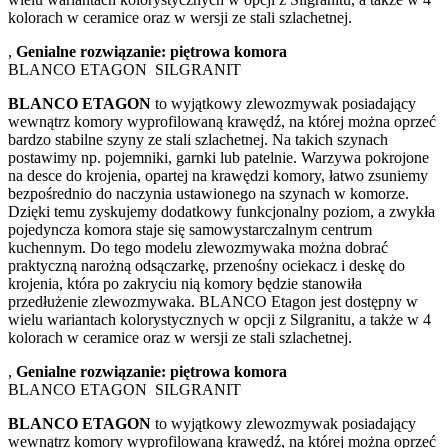
kolorach w ceramice oraz w wersji ze stali szlachetnej.
,
Genialne rozwiązanie: piętrowa komora
BLANCO ETAGON SILGRANIT
BLANCO ETAGON
to wyjątkowy zlewozmywak posiadający
wewnątrz komory wyprofilowaną krawędź, na której można oprzeć
bardzo stabilne szyny ze stali szlachetnej. Na takich szynach
postawimy np. pojemniki, garnki lub patelnie. Warzywa pokrojone
na desce do krojenia, opartej na krawędzi komory, łatwo zsuniemy
bezpośrednio do naczynia ustawionego na szynach w komorze.
Dzięki temu zyskujemy dodatkowy funkcjonalny poziom, a zwykła
pojedyncza komora staje się samowystarczalnym centrum
kuchennym. Do tego modelu zlewozmywaka można dobrać
praktyczną narożną odsączarkę, przenośny ociekacz i deskę do
krojenia, która po zakryciu nią komory będzie stanowiła
przedłużenie zlewozmywaka. BLANCO Etagon jest dostępny w
wielu wariantach kolorystycznych w opcji z Silgranitu, a także w 4
kolorach w ceramice oraz w wersji ze stali szlachetnej.
,
Genialne rozwiązanie: piętrowa komora
BLANCO ETAGON SILGRANIT
BLANCO ETAGON
to wyjątkowy zlewozmywak posiadający
wewnątrz komory wyprofilowaną krawędź, na której można oprzeć