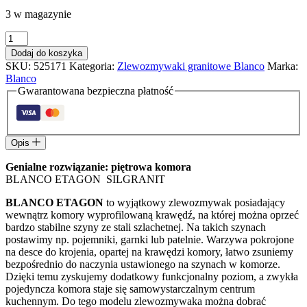
3 w magazynie
Dodaj do koszyka
SKU:
525171
Kategoria:
Zlewozmywaki granitowe Blanco
Marka:
Blanco
Gwarantowana bezpieczna płatność
Opis
Genialne rozwiązanie: piętrowa komora
BLANCO ETAGON SILGRANIT
BLANCO ETAGON
to wyjątkowy zlewozmywak posiadający
wewnątrz komory wyprofilowaną krawędź, na której można oprzeć
bardzo stabilne szyny ze stali szlachetnej. Na takich szynach
postawimy np. pojemniki, garnki lub patelnie. Warzywa pokrojone
na desce do krojenia, opartej na krawędzi komory, łatwo zsuniemy
bezpośrednio do naczynia ustawionego na szynach w komorze.
Dzięki temu zyskujemy dodatkowy funkcjonalny poziom, a zwykła
pojedyncza komora staje się samowystarczalnym centrum
kuchennym. Do tego modelu zlewozmywaka można dobrać