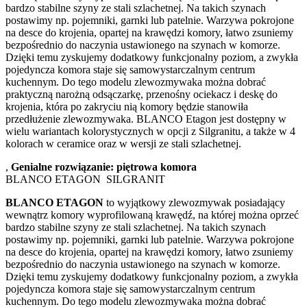
bardzo stabilne szyny ze stali szlachetnej. Na takich szynach
postawimy np. pojemniki, garnki lub patelnie. Warzywa pokrojone
na desce do krojenia, opartej na krawędzi komory, łatwo zsuniemy
bezpośrednio do naczynia ustawionego na szynach w komorze.
Dzięki temu zyskujemy dodatkowy funkcjonalny poziom, a zwykła
pojedyncza komora staje się samowystarczalnym centrum
kuchennym. Do tego modelu zlewozmywaka można dobrać
praktyczną narożną odsączarkę, przenośny ociekacz i deskę do
krojenia, która po zakryciu nią komory będzie stanowiła
przedłużenie zlewozmywaka. BLANCO Etagon jest dostępny w
wielu wariantach kolorystycznych w opcji z Silgranitu, a także w 4
kolorach w ceramice oraz w wersji ze stali szlachetnej.
,
Genialne rozwiązanie: piętrowa komora
BLANCO ETAGON SILGRANIT
BLANCO ETAGON
to wyjątkowy zlewozmywak posiadający
wewnątrz komory wyprofilowaną krawędź, na której można oprzeć
bardzo stabilne szyny ze stali szlachetnej. Na takich szynach
postawimy np. pojemniki, garnki lub patelnie. Warzywa pokrojone
na desce do krojenia, opartej na krawędzi komory, łatwo zsuniemy
bezpośrednio do naczynia ustawionego na szynach w komorze.
Dzięki temu zyskujemy dodatkowy funkcjonalny poziom, a zwykła
pojedyncza komora staje się samowystarczalnym centrum
kuchennym. Do tego modelu zlewozmywaka można dobrać