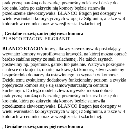
praktyczną narożną odsączarkę, przenośny ociekacz i deskę do
krojenia, która po zakryciu nią komory będzie stanowiła
przedłużenie zlewozmywaka. BLANCO Etagon jest dostępny w
wielu wariantach kolorystycznych w opcji z Silgranitu, a także w 4
kolorach w ceramice oraz w wersji ze stali szlachetnej.
,
Genialne rozwiązanie: piętrowa komora
BLANCO ETAGON SILGRANIT
BLANCO ETAGON
to wyjątkowy zlewozmywak posiadający
wewnątrz komory wyprofilowaną krawędź, na której można oprzeć
bardzo stabilne szyny ze stali szlachetnej. Na takich szynach
postawimy np. pojemniki, garnki lub patelnie. Warzywa pokrojone
na desce do krojenia, opartej na krawędzi komory, łatwo zsuniemy
bezpośrednio do naczynia ustawionego na szynach w komorze.
Dzięki temu zyskujemy dodatkowy funkcjonalny poziom, a zwykła
pojedyncza komora staje się samowystarczalnym centrum
kuchennym. Do tego modelu zlewozmywaka można dobrać
praktyczną narożną odsączarkę, przenośny ociekacz i deskę do
krojenia, która po zakryciu nią komory będzie stanowiła
przedłużenie zlewozmywaka. BLANCO Etagon jest dostępny w
wielu wariantach kolorystycznych w opcji z Silgranitu, a także w 4
kolorach w ceramice oraz w wersji ze stali szlachetnej.
,
Genialne rozwiązanie: piętrowa komora