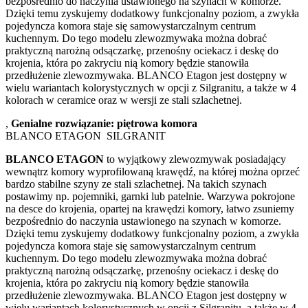
bezpośrednio do naczynia ustawionego na szynach w komorze.
Dzięki temu zyskujemy dodatkowy funkcjonalny poziom, a zwykła
pojedyncza komora staje się samowystarczalnym centrum
kuchennym. Do tego modelu zlewozmywaka można dobrać
praktyczną narożną odsączarkę, przenośny ociekacz i deskę do
krojenia, która po zakryciu nią komory będzie stanowiła
przedłużenie zlewozmywaka. BLANCO Etagon jest dostępny w
wielu wariantach kolorystycznych w opcji z Silgranitu, a także w 4
kolorach w ceramice oraz w wersji ze stali szlachetnej.
,
Genialne rozwiązanie: piętrowa komora
BLANCO ETAGON SILGRANIT
BLANCO ETAGON
to wyjątkowy zlewozmywak posiadający
wewnątrz komory wyprofilowaną krawędź, na której można oprzeć
bardzo stabilne szyny ze stali szlachetnej. Na takich szynach
postawimy np. pojemniki, garnki lub patelnie. Warzywa pokrojone
na desce do krojenia, opartej na krawędzi komory, łatwo zsuniemy
bezpośrednio do naczynia ustawionego na szynach w komorze.
Dzięki temu zyskujemy dodatkowy funkcjonalny poziom, a zwykła
pojedyncza komora staje się samowystarczalnym centrum
kuchennym. Do tego modelu zlewozmywaka można dobrać
praktyczną narożną odsączarkę, przenośny ociekacz i deskę do
krojenia, która po zakryciu nią komory będzie stanowiła
przedłużenie zlewozmywaka. BLANCO Etagon jest dostępny w
wielu wariantach kolorystycznych w opcji z Silgranitu, a także w 4