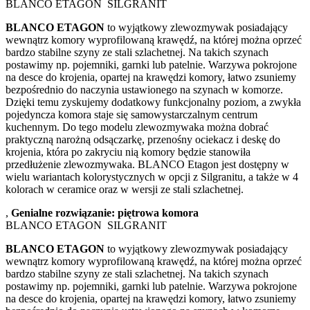
BLANCO ETAGON SILGRANIT
BLANCO ETAGON
to wyjątkowy zlewozmywak posiadający
wewnątrz komory wyprofilowaną krawędź, na której można oprzeć
bardzo stabilne szyny ze stali szlachetnej. Na takich szynach
postawimy np. pojemniki, garnki lub patelnie. Warzywa pokrojone
na desce do krojenia, opartej na krawędzi komory, łatwo zsuniemy
bezpośrednio do naczynia ustawionego na szynach w komorze.
Dzięki temu zyskujemy dodatkowy funkcjonalny poziom, a zwykła
pojedyncza komora staje się samowystarczalnym centrum
kuchennym. Do tego modelu zlewozmywaka można dobrać
praktyczną narożną odsączarkę, przenośny ociekacz i deskę do
krojenia, która po zakryciu nią komory będzie stanowiła
przedłużenie zlewozmywaka. BLANCO Etagon jest dostępny w
wielu wariantach kolorystycznych w opcji z Silgranitu, a także w 4
kolorach w ceramice oraz w wersji ze stali szlachetnej.
,
Genialne rozwiązanie: piętrowa komora
BLANCO ETAGON SILGRANIT
BLANCO ETAGON
to wyjątkowy zlewozmywak posiadający
wewnątrz komory wyprofilowaną krawędź, na której można oprzeć
bardzo stabilne szyny ze stali szlachetnej. Na takich szynach
postawimy np. pojemniki, garnki lub patelnie. Warzywa pokrojone
na desce do krojenia, opartej na krawędzi komory, łatwo zsuniemy