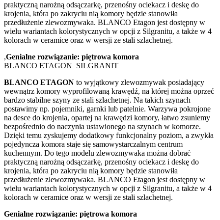
praktyczną narożną odsączarkę, przenośny ociekacz i deskę do
krojenia, która po zakryciu nią komory będzie stanowiła
przedłużenie zlewozmywaka. BLANCO Etagon jest dostępny w
wielu wariantach kolorystycznych w opcji z Silgranitu, a także w 4
kolorach w ceramice oraz w wersji ze stali szlachetnej.
,
Genialne rozwiązanie: piętrowa komora
BLANCO ETAGON SILGRANIT
BLANCO ETAGON
to wyjątkowy zlewozmywak posiadający
wewnątrz komory wyprofilowaną krawędź, na której można oprzeć
bardzo stabilne szyny ze stali szlachetnej. Na takich szynach
postawimy np. pojemniki, garnki lub patelnie. Warzywa pokrojone
na desce do krojenia, opartej na krawędzi komory, łatwo zsuniemy
bezpośrednio do naczynia ustawionego na szynach w komorze.
Dzięki temu zyskujemy dodatkowy funkcjonalny poziom, a zwykła
pojedyncza komora staje się samowystarczalnym centrum
kuchennym. Do tego modelu zlewozmywaka można dobrać
praktyczną narożną odsączarkę, przenośny ociekacz i deskę do
krojenia, która po zakryciu nią komory będzie stanowiła
przedłużenie zlewozmywaka. BLANCO Etagon jest dostępny w
wielu wariantach kolorystycznych w opcji z Silgranitu, a także w 4
kolorach w ceramice oraz w wersji ze stali szlachetnej.
Genialne rozwiązanie: piętrowa komora