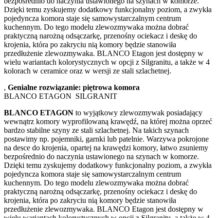
bezpośrednio do naczynia ustawionego na szynach w komorze.
Dzięki temu zyskujemy dodatkowy funkcjonalny poziom, a zwykła
pojedyncza komora staje się samowystarczalnym centrum
kuchennym. Do tego modelu zlewozmywaka można dobrać
praktyczną narożną odsączarkę, przenośny ociekacz i deskę do
krojenia, która po zakryciu nią komory będzie stanowiła
przedłużenie zlewozmywaka. BLANCO Etagon jest dostępny w
wielu wariantach kolorystycznych w opcji z Silgranitu, a także w 4
kolorach w ceramice oraz w wersji ze stali szlachetnej.
,
Genialne rozwiązanie: piętrowa komora
BLANCO ETAGON SILGRANIT
BLANCO ETAGON
to wyjątkowy zlewozmywak posiadający
wewnątrz komory wyprofilowaną krawędź, na której można oprzeć
bardzo stabilne szyny ze stali szlachetnej. Na takich szynach
postawimy np. pojemniki, garnki lub patelnie. Warzywa pokrojone
na desce do krojenia, opartej na krawędzi komory, łatwo zsuniemy
bezpośrednio do naczynia ustawionego na szynach w komorze.
Dzięki temu zyskujemy dodatkowy funkcjonalny poziom, a zwykła
pojedyncza komora staje się samowystarczalnym centrum
kuchennym. Do tego modelu zlewozmywaka można dobrać
praktyczną narożną odsączarkę, przenośny ociekacz i deskę do
krojenia, która po zakryciu nią komory będzie stanowiła
przedłużenie zlewozmywaka. BLANCO Etagon jest dostępny w
wielu wariantach kolorystycznych w opcji z Silgranitu, a także w 4