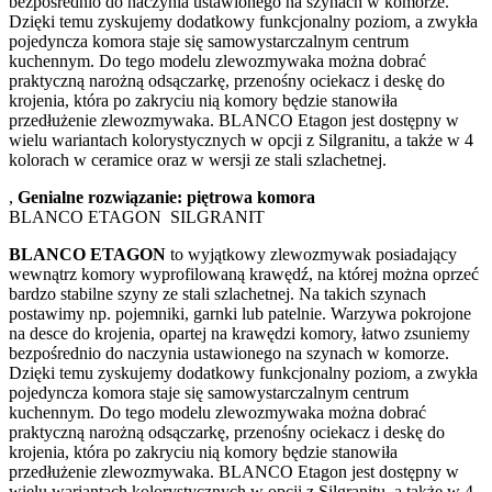
bezpośrednio do naczynia ustawionego na szynach w komorze.
Dzięki temu zyskujemy dodatkowy funkcjonalny poziom, a zwykła
pojedyncza komora staje się samowystarczalnym centrum
kuchennym. Do tego modelu zlewozmywaka można dobrać
praktyczną narożną odsączarkę, przenośny ociekacz i deskę do
krojenia, która po zakryciu nią komory będzie stanowiła
przedłużenie zlewozmywaka. BLANCO Etagon jest dostępny w
wielu wariantach kolorystycznych w opcji z Silgranitu, a także w 4
kolorach w ceramice oraz w wersji ze stali szlachetnej.
,
Genialne rozwiązanie: piętrowa komora
BLANCO ETAGON SILGRANIT
BLANCO ETAGON
to wyjątkowy zlewozmywak posiadający
wewnątrz komory wyprofilowaną krawędź, na której można oprzeć
bardzo stabilne szyny ze stali szlachetnej. Na takich szynach
postawimy np. pojemniki, garnki lub patelnie. Warzywa pokrojone
na desce do krojenia, opartej na krawędzi komory, łatwo zsuniemy
bezpośrednio do naczynia ustawionego na szynach w komorze.
Dzięki temu zyskujemy dodatkowy funkcjonalny poziom, a zwykła
pojedyncza komora staje się samowystarczalnym centrum
kuchennym. Do tego modelu zlewozmywaka można dobrać
praktyczną narożną odsączarkę, przenośny ociekacz i deskę do
krojenia, która po zakryciu nią komory będzie stanowiła
przedłużenie zlewozmywaka. BLANCO Etagon jest dostępny w
wielu wariantach kolorystycznych w opcji z Silgranitu, a także w 4