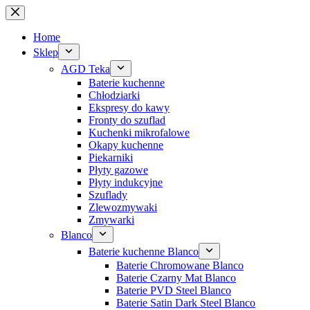
Home
Sklep
AGD Teka
Baterie kuchenne
Chłodziarki
Ekspresy do kawy
Fronty do szuflad
Kuchenki mikrofalowe
Okapy kuchenne
Piekarniki
Płyty gazowe
Płyty indukcyjne
Szuflady
Zlewozmywaki
Zmywarki
Blanco
Baterie kuchenne Blanco
Baterie Chromowane Blanco
Baterie Czarny Mat Blanco
Baterie PVD Steel Blanco
Baterie Satin Dark Steel Blanco