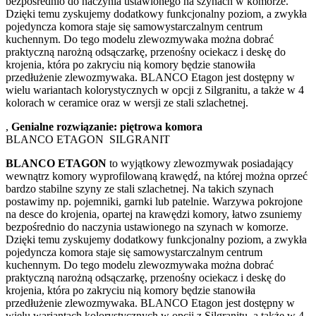
bezpośrednio do naczynia ustawionego na szynach w komorze.
Dzięki temu zyskujemy dodatkowy funkcjonalny poziom, a zwykła
pojedyncza komora staje się samowystarczalnym centrum
kuchennym. Do tego modelu zlewozmywaka można dobrać
praktyczną narożną odsączarkę, przenośny ociekacz i deskę do
krojenia, która po zakryciu nią komory będzie stanowiła
przedłużenie zlewozmywaka. BLANCO Etagon jest dostępny w
wielu wariantach kolorystycznych w opcji z Silgranitu, a także w 4
kolorach w ceramice oraz w wersji ze stali szlachetnej.
,
Genialne rozwiązanie: piętrowa komora
BLANCO ETAGON SILGRANIT
BLANCO ETAGON
to wyjątkowy zlewozmywak posiadający
wewnątrz komory wyprofilowaną krawędź, na której można oprzeć
bardzo stabilne szyny ze stali szlachetnej. Na takich szynach
postawimy np. pojemniki, garnki lub patelnie. Warzywa pokrojone
na desce do krojenia, opartej na krawędzi komory, łatwo zsuniemy
bezpośrednio do naczynia ustawionego na szynach w komorze.
Dzięki temu zyskujemy dodatkowy funkcjonalny poziom, a zwykła
pojedyncza komora staje się samowystarczalnym centrum
kuchennym. Do tego modelu zlewozmywaka można dobrać
praktyczną narożną odsączarkę, przenośny ociekacz i deskę do
krojenia, która po zakryciu nią komory będzie stanowiła
przedłużenie zlewozmywaka. BLANCO Etagon jest dostępny w
wielu wariantach kolorystycznych w opcji z Silgranitu, a także w 4