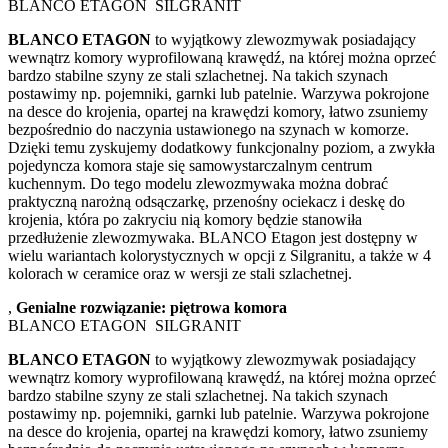
BLANCO ETAGON SILGRANIT
BLANCO ETAGON
to wyjątkowy zlewozmywak posiadający
wewnątrz komory wyprofilowaną krawędź, na której można oprzeć
bardzo stabilne szyny ze stali szlachetnej. Na takich szynach
postawimy np. pojemniki, garnki lub patelnie. Warzywa pokrojone
na desce do krojenia, opartej na krawędzi komory, łatwo zsuniemy
bezpośrednio do naczynia ustawionego na szynach w komorze.
Dzięki temu zyskujemy dodatkowy funkcjonalny poziom, a zwykła
pojedyncza komora staje się samowystarczalnym centrum
kuchennym. Do tego modelu zlewozmywaka można dobrać
praktyczną narożną odsączarkę, przenośny ociekacz i deskę do
krojenia, która po zakryciu nią komory będzie stanowiła
przedłużenie zlewozmywaka. BLANCO Etagon jest dostępny w
wielu wariantach kolorystycznych w opcji z Silgranitu, a także w 4
kolorach w ceramice oraz w wersji ze stali szlachetnej.
,
Genialne rozwiązanie: piętrowa komora
BLANCO ETAGON SILGRANIT
BLANCO ETAGON
to wyjątkowy zlewozmywak posiadający
wewnątrz komory wyprofilowaną krawędź, na której można oprzeć
bardzo stabilne szyny ze stali szlachetnej. Na takich szynach
postawimy np. pojemniki, garnki lub patelnie. Warzywa pokrojone
na desce do krojenia, opartej na krawędzi komory, łatwo zsuniemy