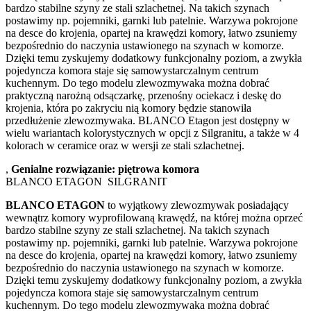
bardzo stabilne szyny ze stali szlachetnej. Na takich szynach
postawimy np. pojemniki, garnki lub patelnie. Warzywa pokrojone
na desce do krojenia, opartej na krawędzi komory, łatwo zsuniemy
bezpośrednio do naczynia ustawionego na szynach w komorze.
Dzięki temu zyskujemy dodatkowy funkcjonalny poziom, a zwykła
pojedyncza komora staje się samowystarczalnym centrum
kuchennym. Do tego modelu zlewozmywaka można dobrać
praktyczną narożną odsączarkę, przenośny ociekacz i deskę do
krojenia, która po zakryciu nią komory będzie stanowiła
przedłużenie zlewozmywaka. BLANCO Etagon jest dostępny w
wielu wariantach kolorystycznych w opcji z Silgranitu, a także w 4
kolorach w ceramice oraz w wersji ze stali szlachetnej.
,
Genialne rozwiązanie: piętrowa komora
BLANCO ETAGON SILGRANIT
BLANCO ETAGON
to wyjątkowy zlewozmywak posiadający
wewnątrz komory wyprofilowaną krawędź, na której można oprzeć
bardzo stabilne szyny ze stali szlachetnej. Na takich szynach
postawimy np. pojemniki, garnki lub patelnie. Warzywa pokrojone
na desce do krojenia, opartej na krawędzi komory, łatwo zsuniemy
bezpośrednio do naczynia ustawionego na szynach w komorze.
Dzięki temu zyskujemy dodatkowy funkcjonalny poziom, a zwykła
pojedyncza komora staje się samowystarczalnym centrum
kuchennym. Do tego modelu zlewozmywaka można dobrać