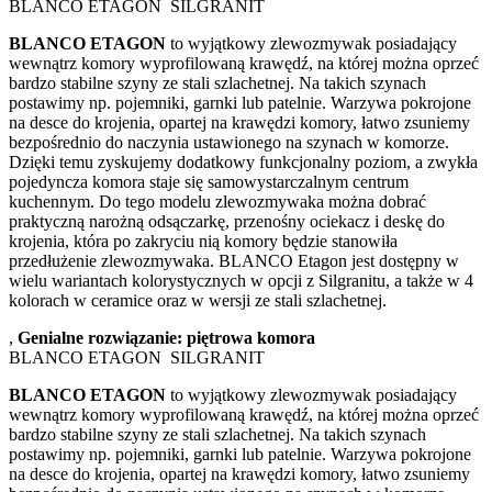
BLANCO ETAGON SILGRANIT
BLANCO ETAGON
to wyjątkowy zlewozmywak posiadający
wewnątrz komory wyprofilowaną krawędź, na której można oprzeć
bardzo stabilne szyny ze stali szlachetnej. Na takich szynach
postawimy np. pojemniki, garnki lub patelnie. Warzywa pokrojone
na desce do krojenia, opartej na krawędzi komory, łatwo zsuniemy
bezpośrednio do naczynia ustawionego na szynach w komorze.
Dzięki temu zyskujemy dodatkowy funkcjonalny poziom, a zwykła
pojedyncza komora staje się samowystarczalnym centrum
kuchennym. Do tego modelu zlewozmywaka można dobrać
praktyczną narożną odsączarkę, przenośny ociekacz i deskę do
krojenia, która po zakryciu nią komory będzie stanowiła
przedłużenie zlewozmywaka. BLANCO Etagon jest dostępny w
wielu wariantach kolorystycznych w opcji z Silgranitu, a także w 4
kolorach w ceramice oraz w wersji ze stali szlachetnej.
,
Genialne rozwiązanie: piętrowa komora
BLANCO ETAGON SILGRANIT
BLANCO ETAGON
to wyjątkowy zlewozmywak posiadający
wewnątrz komory wyprofilowaną krawędź, na której można oprzeć
bardzo stabilne szyny ze stali szlachetnej. Na takich szynach
postawimy np. pojemniki, garnki lub patelnie. Warzywa pokrojone
na desce do krojenia, opartej na krawędzi komory, łatwo zsuniemy