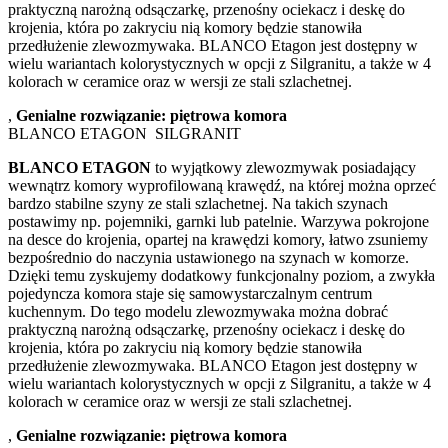
praktyczną narożną odsączarkę, przenośny ociekacz i deskę do
krojenia, która po zakryciu nią komory będzie stanowiła
przedłużenie zlewozmywaka. BLANCO Etagon jest dostępny w
wielu wariantach kolorystycznych w opcji z Silgranitu, a także w 4
kolorach w ceramice oraz w wersji ze stali szlachetnej.
,
Genialne rozwiązanie: piętrowa komora
BLANCO ETAGON SILGRANIT
BLANCO ETAGON
to wyjątkowy zlewozmywak posiadający
wewnątrz komory wyprofilowaną krawędź, na której można oprzeć
bardzo stabilne szyny ze stali szlachetnej. Na takich szynach
postawimy np. pojemniki, garnki lub patelnie. Warzywa pokrojone
na desce do krojenia, opartej na krawędzi komory, łatwo zsuniemy
bezpośrednio do naczynia ustawionego na szynach w komorze.
Dzięki temu zyskujemy dodatkowy funkcjonalny poziom, a zwykła
pojedyncza komora staje się samowystarczalnym centrum
kuchennym. Do tego modelu zlewozmywaka można dobrać
praktyczną narożną odsączarkę, przenośny ociekacz i deskę do
krojenia, która po zakryciu nią komory będzie stanowiła
przedłużenie zlewozmywaka. BLANCO Etagon jest dostępny w
wielu wariantach kolorystycznych w opcji z Silgranitu, a także w 4
kolorach w ceramice oraz w wersji ze stali szlachetnej.
,
Genialne rozwiązanie: piętrowa komora