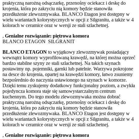
praktyczną narożną odsączarkę, przenośny ociekacz i deskę do
krojenia, która po zakryciu nią komory będzie stanowiła
przedłużenie zlewozmywaka. BLANCO Etagon jest dostępny w
wielu wariantach kolorystycznych w opcji z Silgranitu, a także w 4
kolorach w ceramice oraz w wersji ze stali szlachetnej.
,
Genialne rozwiązanie: piętrowa komora
BLANCO ETAGON SILGRANIT
BLANCO ETAGON
to wyjątkowy zlewozmywak posiadający
wewnątrz komory wyprofilowaną krawędź, na której można oprzeć
bardzo stabilne szyny ze stali szlachetnej. Na takich szynach
postawimy np. pojemniki, garnki lub patelnie. Warzywa pokrojone
na desce do krojenia, opartej na krawędzi komory, łatwo zsuniemy
bezpośrednio do naczynia ustawionego na szynach w komorze.
Dzięki temu zyskujemy dodatkowy funkcjonalny poziom, a zwykła
pojedyncza komora staje się samowystarczalnym centrum
kuchennym. Do tego modelu zlewozmywaka można dobrać
praktyczną narożną odsączarkę, przenośny ociekacz i deskę do
krojenia, która po zakryciu nią komory będzie stanowiła
przedłużenie zlewozmywaka. BLANCO Etagon jest dostępny w
wielu wariantach kolorystycznych w opcji z Silgranitu, a także w 4
kolorach w ceramice oraz w wersji ze stali szlachetnej.
,
Genialne rozwiązanie: piętrowa komora