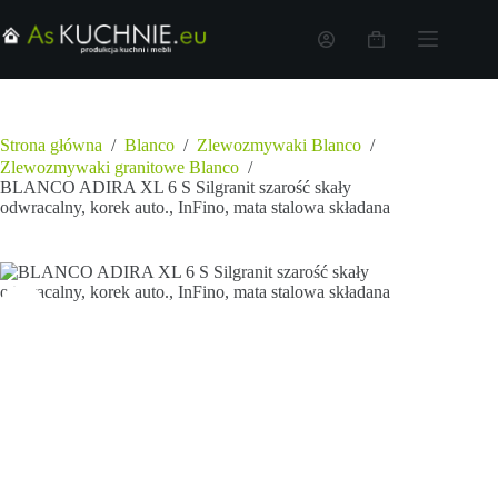
odwracalny, korek auto.,
99 W MAGAZYNIE
InFino, mata stalowa
składana
2024,00
zł
Strona główna
/
Blanco
/
Zlewozmywaki Blanco
/
Zlewozmywaki granitowe Blanco
/
BLANCO ADIRA XL 6 S Silgranit szarość skały
odwracalny, korek auto., InFino, mata stalowa składana