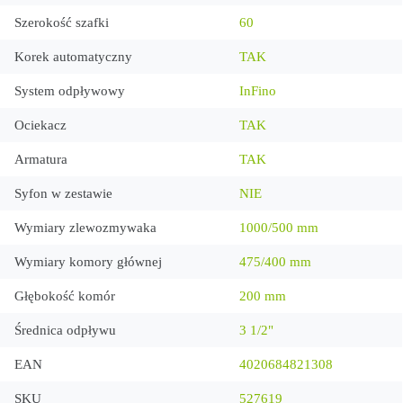
Szerokość szafki
60
Korek automatyczny
TAK
System odpływowy
InFino
Ociekacz
TAK
Armatura
TAK
Syfon w zestawie
NIE
Wymiary zlewozmywaka
1000/500 mm
Wymiary komory głównej
475/400 mm
Głębokość komór
200 mm
Średnica odpływu
3 1/2"
EAN
4020684821308
SKU
527619