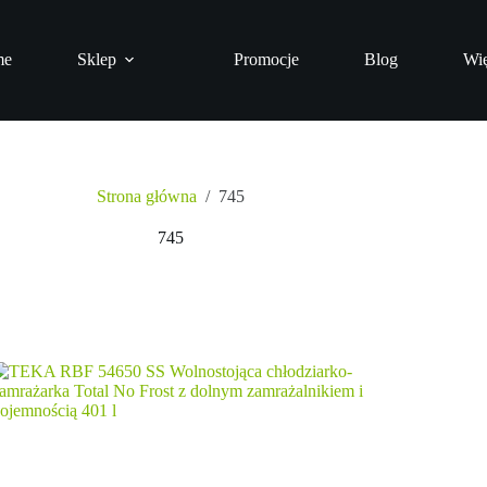
me
Sklep
Promocje
Blog
Wię
Strona główna
/
745
745