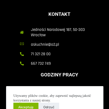
KONTAKT
Jedności Narodowej 187, 50-303
Wrocław
askuchnie@o2.pl
71 321 28 00
667 732 749
GODZINY PRACY
Pn. - Pt. 10:00 - 18:00
Używamy plików cookie, aby zapewnić najlepszą jakość
korzystania z naszej strony.
Akceptuję
Odrzuć