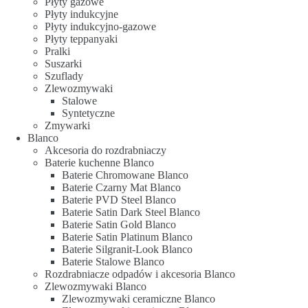
Płyty gazowe
Płyty indukcyjne
Płyty indukcyjno-gazowe
Płyty teppanyaki
Pralki
Suszarki
Szuflady
Zlewozmywaki
Stalowe
Syntetyczne
Zmywarki
Blanco
Akcesoria do rozdrabniaczy
Baterie kuchenne Blanco
Baterie Chromowane Blanco
Baterie Czarny Mat Blanco
Baterie PVD Steel Blanco
Baterie Satin Dark Steel Blanco
Baterie Satin Gold Blanco
Baterie Satin Platinum Blanco
Baterie Silgranit-Look Blanco
Baterie Stalowe Blanco
Rozdrabniacze odpadów i akcesoria Blanco
Zlewozmywaki Blanco
Zlewozmywaki ceramiczne Blanco