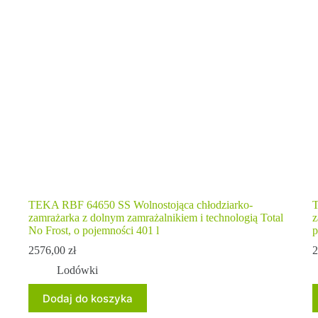
TEKA RBF 64650 SS Wolnostojąca chłodziarko-
T
zamrażarka z dolnym zamrażalnikiem i technologią Total
z
No Frost, o pojemności 401 l
p
2576,00
zł
2
Lodówki
Dodaj do koszyka