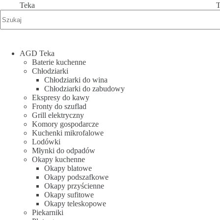
Teka
T
AGD Teka
Baterie kuchenne
Chłodziarki
Chłodziarki do wina
Chłodziarki do zabudowy
Ekspresy do kawy
Fronty do szuflad
Grill elektryczny
Komory gospodarcze
Kuchenki mikrofalowe
Lodówki
Młynki do odpadów
Okapy kuchenne
Okapy blatowe
Okapy podszafkowe
Okapy przyścienne
Okapy sufitowe
Okapy teleskopowe
Piekarniki