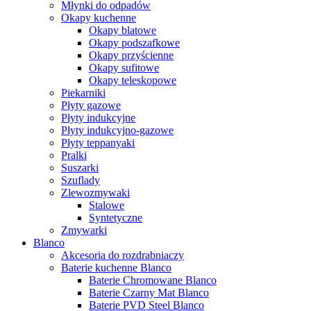
Młynki do odpadów
Okapy kuchenne
Okapy blatowe
Okapy podszafkowe
Okapy przyścienne
Okapy sufitowe
Okapy teleskopowe
Piekarniki
Płyty gazowe
Płyty indukcyjne
Płyty indukcyjno-gazowe
Płyty teppanyaki
Pralki
Suszarki
Szuflady
Zlewozmywaki
Stalowe
Syntetyczne
Zmywarki
Blanco
Akcesoria do rozdrabniaczy
Baterie kuchenne Blanco
Baterie Chromowane Blanco
Baterie Czarny Mat Blanco
Baterie PVD Steel Blanco