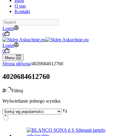
Blog
O nas
Kontakt
Search
Login
Koszyk
0
Login
Koszyk
0
Menu
Strona główna
/
4020684612760
4020684612760
Filtruj
Wyświetlanie jednego wyniku