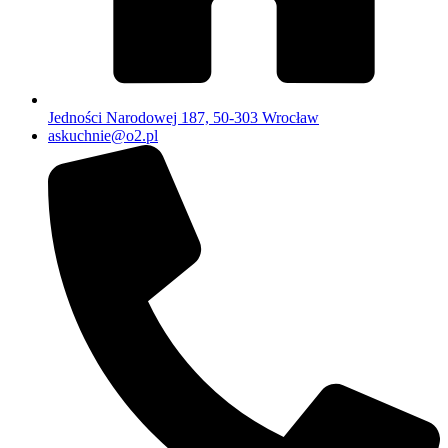
Jedności Narodowej 187, 50-303 Wrocław
askuchnie@o2.pl