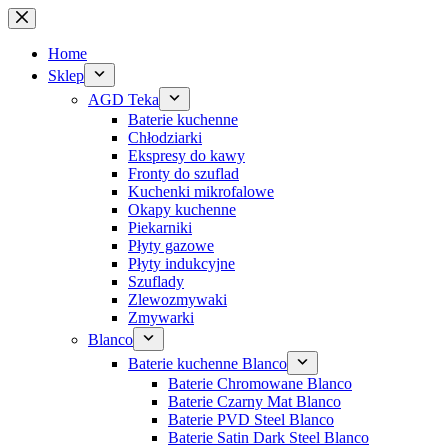
Przejdź
do
treści
Home
Sklep
AGD Teka
Baterie kuchenne
Chłodziarki
Ekspresy do kawy
Fronty do szuflad
Kuchenki mikrofalowe
Okapy kuchenne
Piekarniki
Płyty gazowe
Płyty indukcyjne
Szuflady
Zlewozmywaki
Zmywarki
Blanco
Baterie kuchenne Blanco
Baterie Chromowane Blanco
Baterie Czarny Mat Blanco
Baterie PVD Steel Blanco
Baterie Satin Dark Steel Blanco